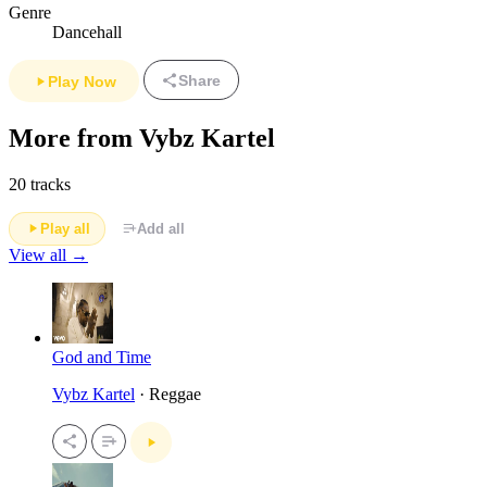
Genre
Dancehall
Share
Play Now
More from Vybz Kartel
20 tracks
Play all
Add all
View all →
God and Time
Vybz Kartel
· Reggae