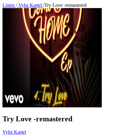
Listen
/
Vybz Kartel
/
Try Love -remastered
Try Love -remastered
Vybz Kartel