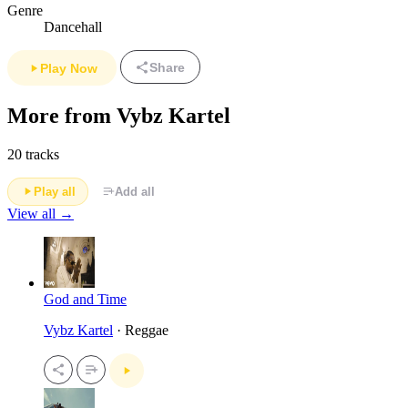
Genre
Dancehall
Share
Play Now
More from Vybz Kartel
20 tracks
Play all
Add all
View all →
God and Time
Vybz Kartel
· Reggae