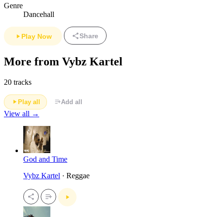
Genre
Dancehall
Share
Play Now
More from Vybz Kartel
20 tracks
Play all
Add all
View all →
God and Time
Vybz Kartel
· Reggae